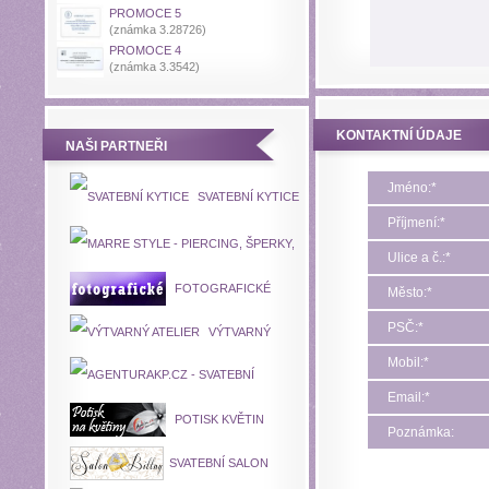
PROMOCE 5
(známka 3.28726)
PROMOCE 4
(známka 3.3542)
KONTAKTNÍ ÚDAJE
NAŠI PARTNEŘI
Jméno:*
SVATEBNÍ KYTICE
Příjmení:*
Ulice a č.:*
FOTOGRAFICKÉ
Město:*
MARRE STYLE
PUBLIKACE
PSČ:*
VÝTVARNÝ
Mobil:*
ATELIER
Email:*
POTISK KVĚTIN
Poznámka:
SVATEBNÍ AGENTURA K&P
SVATEBNÍ SALON