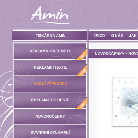
TISKÁRNA AMIN
ÚVOD
O NÁS
JAK
REKLAMNÍ PŘEDMĚTY
~ NOV
NOVOROČENKY
REKLAMNÍ TEXTIL
AKČNÍ VÝPRODEJ
REKLAMA DO DEŠTĚ
NOVOROČENKY
SVATEBNÍ OZNÁMENÍ