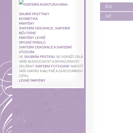
BITTNY - CHOMUTOV
IČO:
SNUBNÍ PRSTÝNKY
DIČ:
KOSMETIKA
PARFÉMY
SVATEBNÍ AGENTURA IVANA - HODONÍN
SVATEBNÍ DEKORACE, SVATEBNÍ
BIŽUTERIE
PARFÉMY LEVNĚ
SPODNÍ PRÁDLO
SVATEBNÍ DEKORACE A SVATEBNÍ
VÝZDOBA
VE
SNUBNÍM PRSTENU
SE ODRÁŽÍ CELÁ
VAŠE BUDOUCNOST A SPOKOJENOST.
ZKUŠENÝ
SVATEBNÍ FOTOGRAF
NAFOTÍ
VAŠI SVATBU KVALITNĚ A ZA ROZUMNOU
CENU.
LEVNÉ PARFÉMY