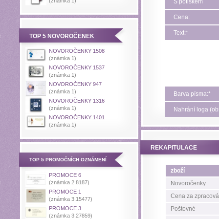
(známka 1)
S potiskem
Cena:
Text:*
TOP 5 NOVOROČENEK
NOVOROČENKY 1508
(známka 1)
NOVOROČENKY 1537
(známka 1)
NOVOROČENKY 947
(známka 1)
Barva písma:*
NOVOROČENKY 1316
(známka 1)
Nahrání loga (obr
NOVOROČENKY 1401
(známka 1)
REKAPITULACE
TOP 5 PROMOČNÍCH OZNÁMENÍ
zboží
PROMOCE 6
(známka 2.8187)
Novoročenky
PROMOCE 1
Cena za zpracován
(známka 3.15477)
PROMOCE 3
Poštovné
(známka 3.27859)