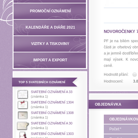
PROMOČNÍ OZNÁMENÍ
KALENDÁŘE A DIÁŘE 2021
NOVOROČENKY 7
PF je na bílém spec
VIZITKY A TISKOVINY
části je ofsetový o
a je jemně dostříbř
mají výsek. K nov
IMPORT A EXPORT
ceně.
Hodnotit přání:
Hodnocení:
3.
TOP 5 SVATEBNÍCH OZNÁMENÍ
SVATEBNÍ OZNÁMENÍ A 33
(známka 1)
SVATEBNÍ OZNÁMENÍ 1304
OBJEDNÁVKA
(známka 1)
SVATEBNÍ OZNÁMENÍ 1308
(známka 1)
OBJEDNÁVKOV
SVATEBNÍ OZNÁMENÍ A 30
(známka 1)
Počet:*
SVATEBNÍ OZNÁMENÍ 1303