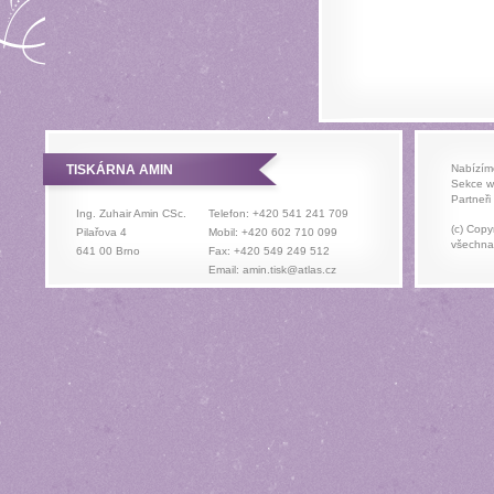
TISKÁRNA AMIN
Nabízím
Sekce 
Partneř
Ing. Zuhair Amin CSc.
Telefon: +420 541 241 709
(c) Copy
Pilařova 4
Mobil: +420 602 710 099
všechna
641 00 Brno
Fax: +420 549 249 512
Email:
amin.tisk@atlas.cz